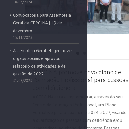
18/03/2024
Convocatória para Assembleia
Geral da CERCINA | 19 de
dezembro
15/11/2023
Assembleia Geral elegeu novos
órgãos sociais e aprovou
relatório de atividades e de
CERCINA promove novo plano de
gestão de 2022
Formação Profissional para pessoas
31/03/2023
com deficiência
A CERCINA está a implementar, através do seu
Centro de Formação Profissional, um Plano
Formativo para o quadriénio 2024-2027, visando
a qualificação de pessoas com deficiência e/ou
incapacidade, ao abrigo do Programa Pessoas