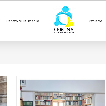
Projetos Locais Promotores de
Centro Multimédia
Projetos
Qualificação dinamizados pela
CERCINA apoiam população com baixa
escolaridade
Notícias 2025