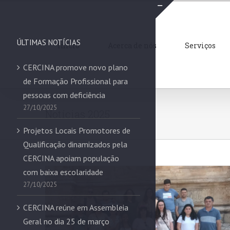
Skip
to
Toggle
content
Sliding
ÚLTIMAS NOTÍCIAS
Início
Acerca de nós
Serviços
Bar
Area
CERCINA promove novo plano
de Formação Profissional para
CERCINA promove novo plano de
pessoas com deficiência
Formação Profissional para pessoas
27/10/2025
Notícias 2025
com deficiência
Projetos Locais Promotores de
Notícias 2025
Qualificação dinamizados pela
CERCINA apoiam população
com baixa escolaridade
27/10/2025
CERCINA reúne em Assembleia
Geral no dia 25 de março