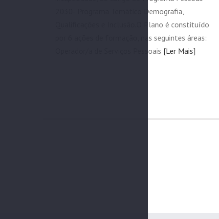
2030- Programa Temático Demografia,
Qualificações e Inclusão.O Plano é constituído
por 6 ações de formação, nas seguintes áreas:
Operador/a de Serviços Pessoais
[Ler Mais]